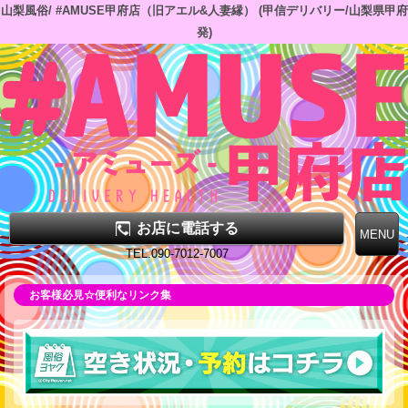
山梨風俗/ #AMUSE甲府店（旧アエル&人妻縁） (甲信デリバリー/山梨県甲府
発)
お店に電話する
TEL.090-7012-7007
お客様必見☆便利なリンク集